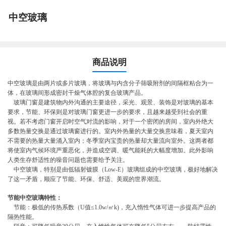
中空玻璃
商品说明
中空玻璃是由两片或多片玻璃，将玻璃与内含分子筛吸附剂的间隔框粘合为一
体，在玻璃间形成密封干燥气体腔的复合玻璃产品。
玻璃门窗是建筑物内外沟通的主要途径，采光、观景、装饰是对玻璃的基本
要求，节能、环保则是对玻璃门窗更进一步的要求，且越来越受到社会的重
视。若不考虑门窗开启时空气对流的影响，对于一个密闭的房间，室内外绝大
多数热量交换是通过玻璃窗进行的。室内外热量的大量交换意味着，夏天室内
不需要的热量大量涌入室内；冬季室内宝贵的热量却大量流向室外。这两者都
将使室内气候环境严重恶化，并造成空调、暖气能耗的大幅度增加。此外影响
人类生存舒适性的噪音问题也需要给予关注。
中空玻璃，特别是由低辐射镀膜（Low-E）玻璃组成的中空玻璃，极好地解决
了这一矛盾，顺应了节能、环保、舒适、美观的世界潮流。
节能中空玻璃特性：
节能：极低的传热系数（U值≤1.0w/㎡k)，充入惰性气体可进一步提高产品的
隔热性能。