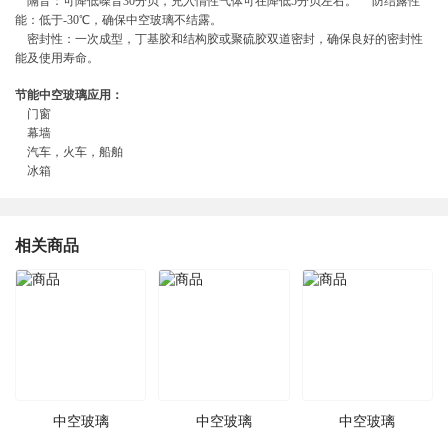
隔音：可降低噪音30分贝，充入惰性气体可在降低5分贝左右。 防结露性
能：低于-30℃，确保中空玻璃不结露。
密封性：一次成型，丁基胶和结构胶或聚硫胶双道密封，确保良好的密封性
能及使用寿命。
节能中空玻璃应用：
门窗
幕墙
汽车，火车，船舶
冰箱
相关商品
中空玻璃
中空玻璃
中空玻璃