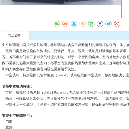
商品说明
中空玻璃是由两片或多片玻璃，将玻璃与内含分子筛吸附剂的间隔框粘合为一体，
玻璃门窗是建筑物内外沟通的主要途径，采光、观景、装饰是对玻璃的基本要求，
视。若不考虑门窗开启时空气对流的影响，对于一个密闭的房间，室内外绝大多数
内不需要的热量大量涌入室内；冬季室内宝贵的热量却大量流向室外。这两者都将
影响人类生存舒适性的噪音问题也需要给予关注。
中空玻璃，特别是由低辐射镀膜（Low-E）玻璃组成的中空玻璃，极好地解决了
节能中空玻璃特性：
节能：极低的传热系数（U值≤1.0w/㎡k)，充入惰性气体可进一步提高产品的隔热
隔音：可降低噪音30分贝，充入惰性气体可在降低5分贝左右。 防结露性能：低于
密封性：一次成型，丁基胶和结构胶或聚硫胶双道密封，确保良好的密封性能及
节能中空玻璃应用：
门窗
幕墙