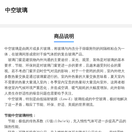
中空玻璃
商品说明
中空玻璃是由两片或多片玻璃，将玻璃与内含分子筛吸附剂的间隔框粘合为一
体，在玻璃间形成密封干燥气体腔的复合玻璃产品。
玻璃门窗是建筑物内外沟通的主要途径，采光、观景、装饰是对玻璃的基本
要求，节能、环保则是对玻璃门窗更进一步的要求，且越来越受到社会的重
视。若不考虑门窗开启时空气对流的影响，对于一个密闭的房间，室内外绝大
多数热量交换是通过玻璃窗进行的。室内外热量的大量交换意味着，夏天室内
不需要的热量大量涌入室内；冬季室内宝贵的热量却大量流向室外。这两者都
将使室内气候环境严重恶化，并造成空调、暖气能耗的大幅度增加。此外影响
人类生存舒适性的噪音问题也需要给予关注。
中空玻璃，特别是由低辐射镀膜（Low-E）玻璃组成的中空玻璃，极好地解决
了这一矛盾，顺应了节能、环保、舒适、美观的世界潮流。
节能中空玻璃特性：
节能：极低的传热系数（U值≤1.0w/㎡k)，充入惰性气体可进一步提高产品的
隔热性能。